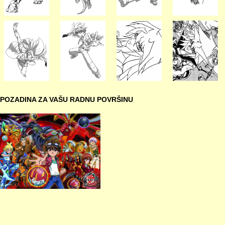
POZADINA ZA VAŠU RADNU POVRŠINU