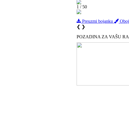
1 / 50
Preuzmi bojanku
Oboji
❮
❯
POZADINA ZA VAŠU R