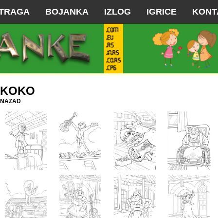
TRAGA
BOJANKA
IZLOG
IGRICE
KONT
KOKO
NAZAD